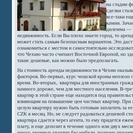
на стадии ф
сделки стал
все-таки е
камни. Зача
дилемма — 
недвижимость. Если Вы плохо знаете город, то арен
может стать самым безопасным вариантом. Это дас
ознакомиться с местом и самостоятельно исследоват
что Чехию часто считают Восточной Европой, но зд
такие дешевые, как можно было предполагать.
На стоимость аренды недвижимости в Чехии оказыв
факторов. Во-первых, курс чешской кроны неплохо 
время. Во-вторых, квартиры для иностранных гражд
намного дороже, чем для местного населения. В-тр
квартир в этой стране еще находятся под правитель
влияющим на повышение цен частных квартир. При 
целую квартиру нужно быть готовым заплатить за ее 
CZK в месяц. Но, не следует радоваться дешевой сто
квартира сдается через агента, то ему придется еж
плату, и еще депозит в течение одного или двух меся
много дешевых квартир без мебели, поэтому приде